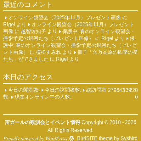
最近のコメント
オンライン観望会（2025年11月）プレゼント画像
に
Rigel
より
オンライン観望会（2025年11月）プレゼント
画像
に
越智佐知子
より
保護中: 春のオンライン観望会・
撮影予定の銀河たち（プレゼント画像）
に
Rigel
より
保
護中: 春のオンライン観望会・撮影予定の銀河たち（プレゼ
ント画像）
に
横松すみれ
より
冊子「久万高原の四季の星
たち」ができました
に
Rigel
より
本日のアクセス
今日の閲覧数:
今日の訪問者数:
総訪問者
279643
139
228
数:
現在オンライン中の人数:
0
宙ガールの観測会とイベント情報
Copyright © 2018 - 2026
All Rights Reserved.
Proudly powered by WordPress
BirdSITE theme by
Sysbird