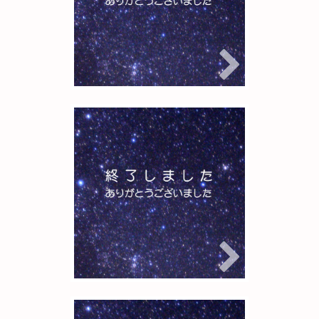
中
2025年11月7日
Rigel
宙ガールの観測会
レモン彗星を見よ
う！参加者募集中
2025年10月15日
Rigel
宙ガールの観測会
中秋の名月を見よ