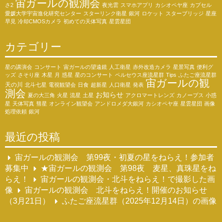
宙ガールの観測会
さ2
夜光雲
スマホアプリ
カシオペヤ座
カプセル
愛媛大学宇宙進化研究センター
スターリンク衛星
銀河
ロケット
スターブリッジ
星座
早見
冷却CMOSカメラ
初めての天体写真
星雲星団
カテゴリー
星の講演会
コンサート
宙ガールの望遠鏡
人工衛星
赤外改造カメラ
星景写真
便利グ
ッズ
さそり座
木星
月
惑星
星のコンサート
ペルセウス座流星群
Tips
ふたご座流星群
宙ガールの観
天の川
北斗七星
電視観望会
日食
超新星
人口衛星
発表
測会
お知らせ
夏の大三角
火星
流星
土星
アクロマートレンズ
カノープス
小惑
星
天体写真
彗星
オンライン観望会
アンドロメダ大銀河
カシオペヤ座
星雲星団
画像
処理依頼
銀河
最近の投稿
宙ガールの観測会 第99夜・初夏の星をねらえ！参加者
募集中
★宙ガールの観測会 第98夜 麦星、真珠星をね
らえ！
宙ガールの観測会・北斗をねらえ！で撮影した画
像
宙ガールの観測会 北斗をねらえ！開催のお知らせ
（3月21日）
ふたご座流星群（2025年12月14日）の画像