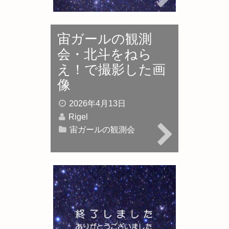
宙ガールの観測
会・北斗をねら
え！で撮影した画
像
2026年4月13日
Rigel
宙ガールの観測会
宙ガールの観測
会 北斗をねら
え！開催のお知ら
せ（3月21日）