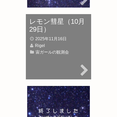
レモン彗星（10月
29日）
2025年11月16日
Rigel
宙ガールの観測会
宙ガールの観測
会 第95夜・アン
ドロメダ銀河をね
らえ！参加者募集