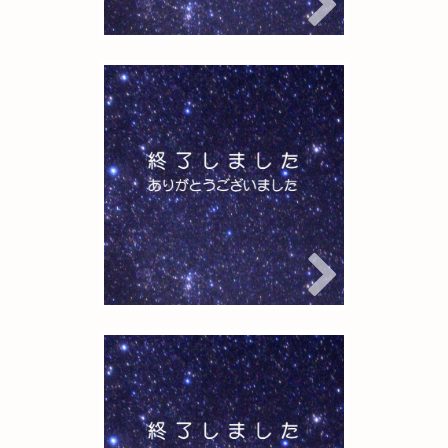
宙ガールの観測
会 第92夜・天の
川をねらえ！2
参加者募集中
2025年6月15日
Rigel
宙ガールの観測会
宙ガールの観測
会 第90夜・初夏
の星をねらえ！
（5月25日）開催