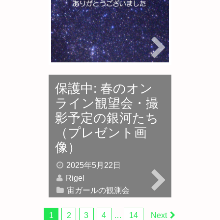
のお知らせ
2025年5月24日
Rigel
宙ガールの観測会
保護中: 春のオン
ライン観望会・撮
影予定の銀河たち
（プレゼント画
像）
2025年5月22日
Rigel
宙ガールの観測会
1
2
3
4
…
14
Next