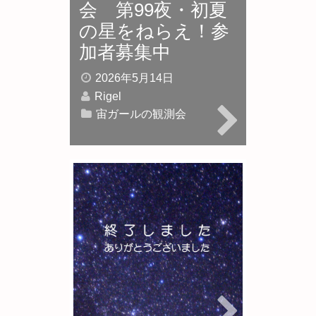
会 第99夜・初夏
の星をねらえ！参
加者募集中
2026年5月14日
Rigel
宙ガールの観測会
★宙ガールの観測
会 第98夜 麦
星、真珠星をねら
え！
2026年4月13日
Rigel
宙ガールの観測会