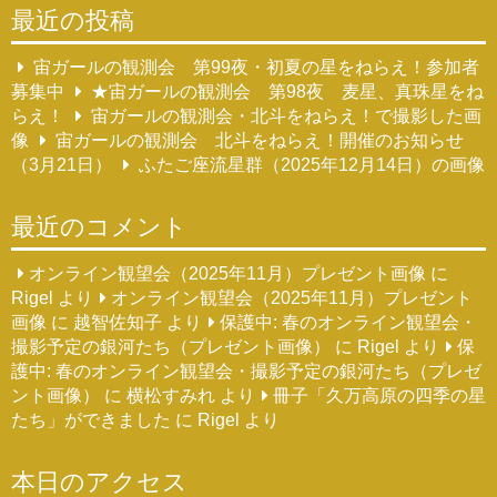
最近の投稿
宙ガールの観測会 第99夜・初夏の星をねらえ！参加者
募集中
★宙ガールの観測会 第98夜 麦星、真珠星をね
らえ！
宙ガールの観測会・北斗をねらえ！で撮影した画
像
宙ガールの観測会 北斗をねらえ！開催のお知らせ
（3月21日）
ふたご座流星群（2025年12月14日）の画像
最近のコメント
オンライン観望会（2025年11月）プレゼント画像
に
Rigel
より
オンライン観望会（2025年11月）プレゼント
画像
に
越智佐知子
より
保護中: 春のオンライン観望会・
撮影予定の銀河たち（プレゼント画像）
に
Rigel
より
保
護中: 春のオンライン観望会・撮影予定の銀河たち（プレゼ
ント画像）
に
横松すみれ
より
冊子「久万高原の四季の星
たち」ができました
に
Rigel
より
本日のアクセス