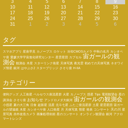
3
4
5
6
7
8
9
10
11
12
13
14
15
16
17
18
19
20
21
22
23
24
25
26
27
28
29
30
31
1
2
3
4
5
6
タグ
スマホアプリ
星座早見
カノープス
ロケット
冷却CMOSカメラ
中秋の名月
カシオペ
宙ガールの観
ヤ座
愛媛大学宇宙進化研究センター
星雲星団
カプセル
測会
観測会
木星
スターリンク衛星
天体写真
夜光雲
初めての天体写真
ネオワイ
ズ彗星
銀河
はやぶさ2
スターブリッジ
さそり座
H-IIA
カテゴリー
便利グッズ
人工衛星
ペルセウス座流星群
火星
カノープス
惑星
Tips
電視観望会
星の
宙ガールの観測会
お知らせ
講演会
さそり座
アンドロメダ大銀河
小惑星
夏の大三角
日食
超新星
流星
北斗七星
ふたご座流星群
土星
星雲星団
宙ガー
天の川
ルの望遠鏡
木星
カシオペヤ座
人口衛星
月
天体写真
彗星
発表
コンサート
星
景写真
赤外改造カメラ
画像処理依頼
星のコンサート
オンライン観望会
銀河
アクロ
マートレンズ