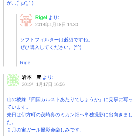
が…(´°̥̥̥̥̥̥̥̥ω°̥̥̥̥̥̥̥̥｀)
Rigel
より:
2019年1月18日 14:30
ソフトフィルターは必須ですね。
ぜひ購入してください。(^^)
Rigel
岩本 豊
より:
2019年1月17日 16:56
山の稜線『四国カルストあたりでしょうか』に見事に写っ
ています。
先日は伊方町の茂崎鼻のミカン畑へ単独撮影に出向きまし
た。
２月の宙ガール撮影会楽しみです。