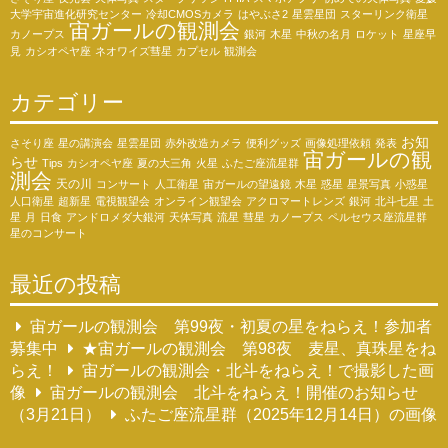
大学宇宙進化研究センター
冷却CMOSカメラ
はやぶさ2
星雲星団
スターリンク衛星
宙ガールの観測会
カノープス
銀河
木星
中秋の名月
ロケット
星座早
見
カシオペヤ座
ネオワイズ彗星
カプセル
観測会
カテゴリー
お知
さそり座
星の講演会
星雲星団
赤外改造カメラ
便利グッズ
画像処理依頼
発表
宙ガールの観
らせ
Tips
カシオペヤ座
夏の大三角
火星
ふたご座流星群
測会
天の川
コンサート
人工衛星
宙ガールの望遠鏡
木星
惑星
星景写真
小惑星
人口衛星
超新星
電視観望会
オンライン観望会
アクロマートレンズ
銀河
北斗七星
土
星
月
日食
アンドロメダ大銀河
天体写真
流星
彗星
カノープス
ペルセウス座流星群
星のコンサート
最近の投稿
宙ガールの観測会 第99夜・初夏の星をねらえ！参加者
募集中
★宙ガールの観測会 第98夜 麦星、真珠星をね
らえ！
宙ガールの観測会・北斗をねらえ！で撮影した画
像
宙ガールの観測会 北斗をねらえ！開催のお知らせ
（3月21日）
ふたご座流星群（2025年12月14日）の画像