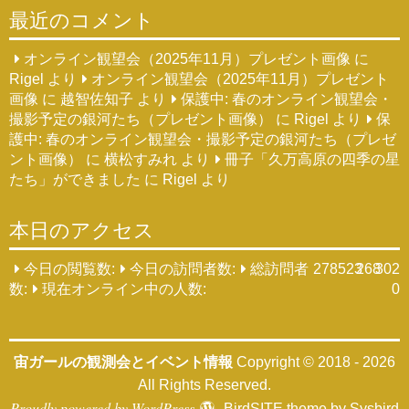
最近のコメント
オンライン観望会（2025年11月）プレゼント画像
に
Rigel
より
オンライン観望会（2025年11月）プレゼント
画像
に
越智佐知子
より
保護中: 春のオンライン観望会・
撮影予定の銀河たち（プレゼント画像）
に
Rigel
より
保
護中: 春のオンライン観望会・撮影予定の銀河たち（プレゼ
ント画像）
に
横松すみれ
より
冊子「久万高原の四季の星
たち」ができました
に
Rigel
より
本日のアクセス
今日の閲覧数:
今日の訪問者数:
総訪問者
278523
268
302
数:
現在オンライン中の人数:
0
宙ガールの観測会とイベント情報
Copyright © 2018 - 2026
All Rights Reserved.
Proudly powered by WordPress
BirdSITE theme by
Sysbird