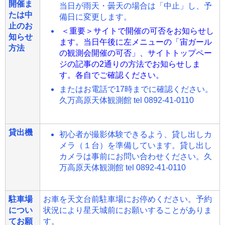
開催ま
当日が雨天・曇天の場合は「中止」し、予
たは中
備日に変更します。
止のお
＜重要＞サイトで開催の可否をお知らせし
知らせ
ます。当日午後に左メニューの「宙ガール
方法
の観測会開催の可否」、サイトトップペー
ジの記事の2通りの方法でお知らせしま
す。各自でご確認ください。
またはお電話で17時までに確認ください。
久万高原天体観測館 tel 0892-41-0110
貸出機
初心者が撮影体験できるよう、貸し出しカ
メラ（１台）を準備しています。貸し出し
カメラは事前にお問い合わせください。久
万高原天体観測館 tel 0892-41-0110
駐車場
お車を天文台前駐車場にお停めください。予約
につい
状況により星天城前にお願いすることがありま
てお願
す。