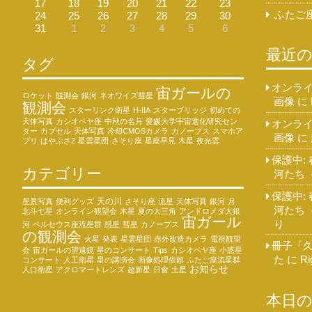
17
18
19
20
21
22
23
ふたご座
24
25
26
27
28
29
30
31
1
2
3
4
5
6
最近
タグ
オンライ
宙ガールの
ロケット
観測会
銀河
ネオワイズ彗星
画像
に
観測会
スターリンク衛星
H-IIA
スターブリッジ
初めての
天体写真
カシオペヤ座
中秋の名月
愛媛大学宇宙進化研究セン
オンライ
ター
カプセル
天体写真
冷却CMOSカメラ
カノープス
スマホア
画像
に
プリ
はやぶさ2
星雲星団
さそり座
星座早見
木星
夜光雲
保護中:
カテゴリー
河たち
保護中:
天の川
星景写真
便利グッズ
さそり座
流星
天体写真
銀河
月
河たち
北斗七星
オンライン観望会
木星
夏の大三角
アンドロメダ大銀
宙ガール
り
河
ペルセウス座流星群
惑星
彗星
カノープス
の観測会
火星
発表
星雲星団
赤外改造カメラ
電視観望
冊子「
会
宙ガールの望遠鏡
星のコンサート
Tips
カシオペヤ座
小惑星
た
に
Ri
コンサート
人工衛星
星の講演会
画像処理依頼
ふたご座流星群
お知らせ
人口衛星
アクロマートレンズ
超新星
日食
土星
本日