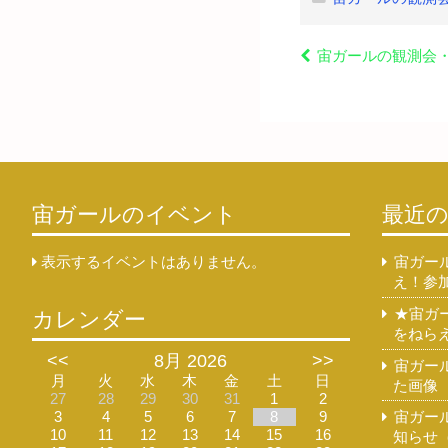
宙ガールの観測会・
宙ガールのイベント
最近
表示するイベントはありません。
宙ガー
え！参
★宙ガ
カレンダー
をねら
<<
8月 2026
>>
宙ガー
月
火
水
木
金
土
日
た画像
27
28
29
30
31
1
2
宙ガー
3
4
5
6
7
8
9
10
11
12
13
14
15
16
知らせ（