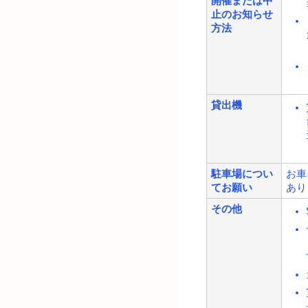
開催または中
止のお知らせ
方法
貸出機
駐車場につい
お車
てお願い
あり
その他