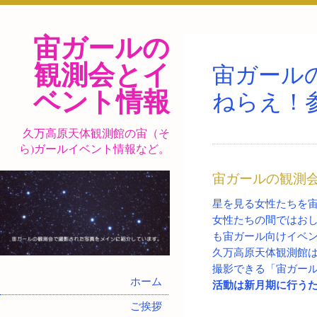
宙ガールの
観測会とイ
宙ガール
ベント情報
ねらえ！
久万高原天体観測館の宙（そ
ら)ガールイベント情報など。
宙ガールの観測
星を見る女性たちを宙
女性たちの間ではお
も宙ガール向けイベ
久万高原天体観測館
撮影できる「宙ガー
ホーム
活動は新月期に行う
ご挨拶