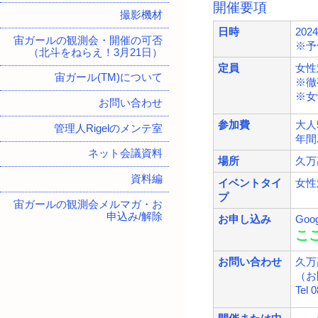
開催要項
撮影機材
日時
20
宙ガールの観測会・開催の可否
※予
（北斗をねらえ！3月21日）
定員
女性
宙ガール(TM)について
※徹
※女
お問い合わせ
参加費
大人
管理人Rigelのメンテ室
年間
ネット会議資料
場所
久万高
資料編
イベントタイ
女性
プ
宙ガールの観測会メルマガ・お
申込み/解除
お申し込み
Go
こ
お問い合わせ
久万
（お
Tel