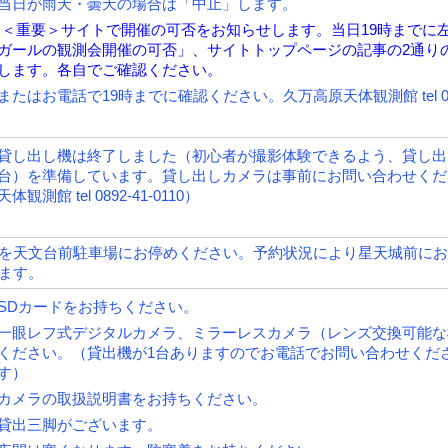
当日が雨天・曇天の場合は「中止」します。
＜重要＞サイトで開催の可否をお知らせします。当日19時までに
ガールの観測会開催の可否」、サイトトップページの記事の2通り
します。各自でご確認ください。
またはお電話で19時までに確認ください。久万高原天体観測館 tel 0892
貸し出し機は終了しました（初心者が撮影体験できるよう、貸し出
台）を準備しています。貸し出しカメラは事前にお問い合わせくだ
天体観測館 tel 0892-41-0110）
を天文台前駐車場にお停めください。予約状況により星天城前にお
ます。
SDカードをお持ちください。
一眼レフ式デジタルカメラ、ミラーレスカメラ（レンズ交換可能な
ください。（貸出機が1台ありますのでお電話でお問い合わせくだ
す）
カメラの取扱説明書をお持ちください。
貸出三脚がございます。