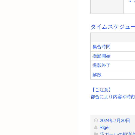
タイムスケジュ
集合時間
撮影開始
撮影終了
解散
【ご注意】
都合により内容や時
2024年7月20日
Rigel
宙ガールの観測