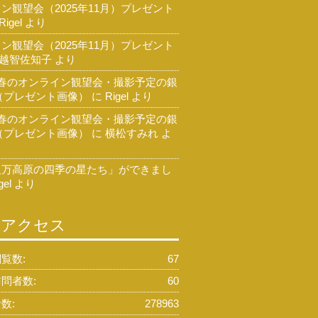
ン観望会（2025年11月）プレゼント
Rigel
より
ン観望会（2025年11月）プレゼント
越智佐知子
より
 春のオンライン観望会・撮影予定の銀
（プレゼント画像）
に
Rigel
より
 春のオンライン観望会・撮影予定の銀
（プレゼント画像）
に
横松すみれ
よ
久万高原の四季の星たち」ができまし
gel
より
のアクセス
覧数:
67
問者数:
60
数:
278963