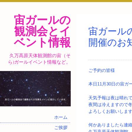
宙ガールの
観測会とイ
宙ガール
ベント情報
開催のお
久万高原天体観測館の宙（そ
ら)ガールイベント情報など。
ご予約の皆様
本日11月30日の宙
天気予報は夜は晴れ
夜間は冷えますので
よろしくお願いしま
ホーム
何かありましたら連
ご挨拶
久万高原天体観測館 tel 