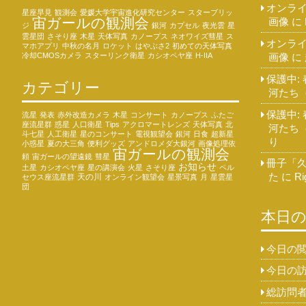
オンライ
星座早見
観測会
愛媛大学宇宙進化研究センター
スターブリッ
宙ガールの観測会
画像
に
ジ
銀河
カプセル
夜光雲
星
雲星団
さそり座
木星
天体写真
カノープス
ネオワイズ彗星
ス
オンライ
マホアプリ
中秋の名月
ロケット
はやぶさ2
初めての天体写真
冷却CMOSカメラ
スターリンク衛星
カシオペヤ座
H-IIA
画像
に
保護中:
カテゴリー
河たち
保護中:
流星
発表
赤外改造カメラ
木星
コンサート
カノープス
ふたご
座流星群
惑星
人口衛星
Tips
アクロマートレンズ
天体写真
北
河たち
斗七星
人工衛星
星のコンサート
電視観望会
銀河
日食
超新星
り
小惑星
夏の大三角
便利グッズ
アンドロメダ大銀河
画像処理依
宙ガールの観測会
頼
宙ガールの望遠鏡
彗星
冊子「
お知らせ
土星
カシオペヤ座
星の講演会
火星
さそり座
ペル
た
に
Ri
天の川
セウス座流星群
オンライン観望会
星景写真
月
星雲星
団
本日
今日の閲
今日の訪
総訪問者