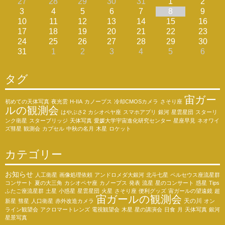
27
28
29
30
31
1
2
3
4
5
6
7
8
9
10
11
12
13
14
15
16
17
18
19
20
21
22
23
24
25
26
27
28
29
30
31
1
2
3
4
5
6
タグ
宙ガー
初めての天体写真
夜光雲
H-IIA
カノープス
冷却CMOSカメラ
さそり座
ルの観測会
はやぶさ2
カシオペヤ座
スマホアプリ
銀河
星雲星団
スターリ
ンク衛星
スターブリッジ
天体写真
愛媛大学宇宙進化研究センター
星座早見
ネオワイ
ズ彗星
観測会
カプセル
中秋の名月
木星
ロケット
カテゴリー
お知らせ
人工衛星
画像処理依頼
アンドロメダ大銀河
北斗七星
ペルセウス座流星群
コンサート
夏の大三角
カシオペヤ座
カノープス
発表
流星
星のコンサート
惑星
Tips
ふたご座流星群
土星
小惑星
星雲星団
火星
さそり座
便利グッズ
宙ガールの望遠鏡
超
宙ガールの観測会
天の川
新星
彗星
人口衛星
赤外改造カメラ
オン
ライン観望会
アクロマートレンズ
電視観望会
木星
星の講演会
日食
月
天体写真
銀河
星景写真