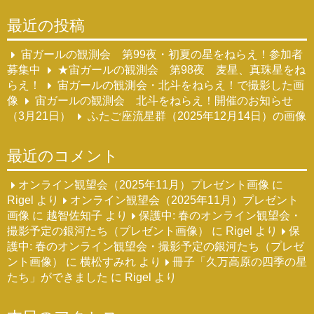
最近の投稿
宙ガールの観測会 第99夜・初夏の星をねらえ！参加者
募集中
★宙ガールの観測会 第98夜 麦星、真珠星をね
らえ！
宙ガールの観測会・北斗をねらえ！で撮影した画
像
宙ガールの観測会 北斗をねらえ！開催のお知らせ
（3月21日）
ふたご座流星群（2025年12月14日）の画像
最近のコメント
オンライン観望会（2025年11月）プレゼント画像
に
Rigel
より
オンライン観望会（2025年11月）プレゼント
画像
に
越智佐知子
より
保護中: 春のオンライン観望会・
撮影予定の銀河たち（プレゼント画像）
に
Rigel
より
保
護中: 春のオンライン観望会・撮影予定の銀河たち（プレゼ
ント画像）
に
横松すみれ
より
冊子「久万高原の四季の星
たち」ができました
に
Rigel
より